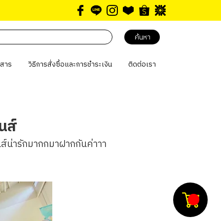
ค้นหา
วสาร
วิธีการสั่งซื้อและการชำระเงิน
ติดต่อเรา
นส์
ส์น่ารักมากกมาฝากกันค่าาา 
